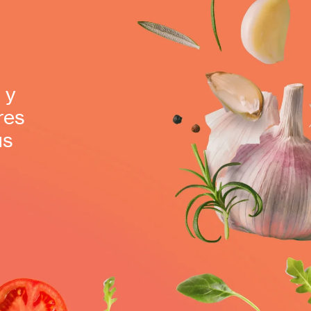
 y
res
us