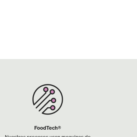
FoodTech®