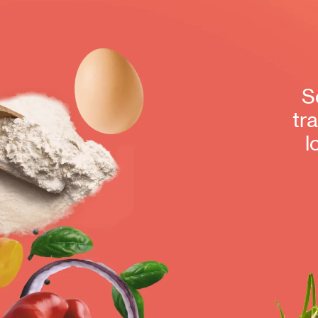
S
tr
l