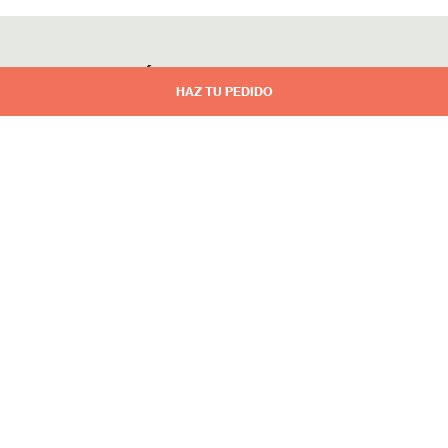
¿CÓMO FUNCIONA?
HAZ TU PEDIDO
Haz tu pedido por la web
Recíbelo el día y horario
indicado